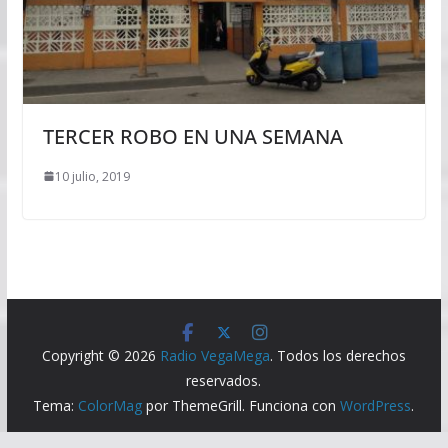
TERCER ROBO EN UNA SEMANA
10 julio, 2019
Copyright © 2026
Radio VegaMega
. Todos los derechos
reservados.
Tema:
ColorMag
por ThemeGrill. Funciona con
WordPress
.